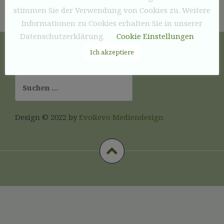
stimmen Sie der Verwendung von Cookies zu. Weitere
Informationen zu Cookies erhalten Sie in unserer
Datenschutzerklärung.
Cookie Einstellungen
Ich akzeptiere
©
2022 by SSG Honnefeld e.V.
Suchen
nach:
Design
©
2022 by
EvoRevo Mediendesign