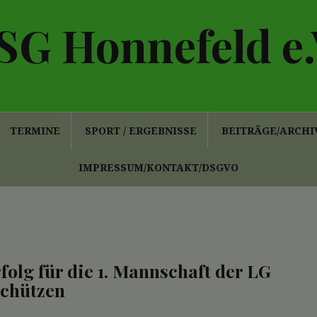
SG Honnefeld e.
TERMINE
SPORT / ERGEBNISSE
BEITRÄGE/ARCHI
IMPRESSUM/KONTAKT/DSGVO
rfolg für die 1. Mannschaft der LG
schützen